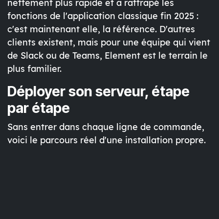
nettement plus rapide et a rattrapé les
fonctions de l'application classique fin 2025 :
c'est maintenant elle, la référence. D'autres
clients existent, mais pour une équipe qui vient
de Slack ou de Teams, Element est le terrain le
plus familier.
Déployer son serveur, étape
par étape
Sans entrer dans chaque ligne de commande,
voici le parcours réel d'une installation propre.
Chaque étape compte : en sauter une, c'est le
genre de détail qui fait que « ça marche chez
moi mais pas pour les autres ».
D'abord, un
nom de domaine
et un
proxy
inverse
(Nginx ou Caddy) avec un certificat TLS