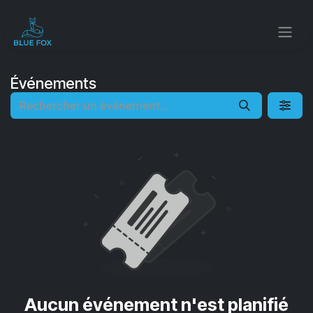
Se rendre au contenu
Événements
Aucun événement n'est planifié