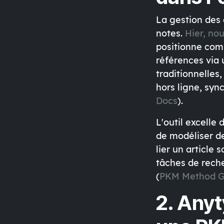
La gestion des
notes.
Hier, nou
positionne com
références via
traditionnelles
hors ligne, syn
Docs
).
L'outil excelle
de modéliser de
lier un article
tâches de reche
(
PKM Method G
2. Anyt