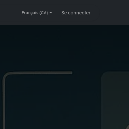
Modules
🗓️ Rendez-vous
Se connecter
Français (CA)