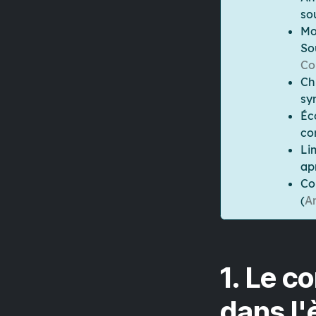
so
Mo
So
Co
Ch
sy
Éc
co
Li
ap
Co
(
A
1. Le c
dans l