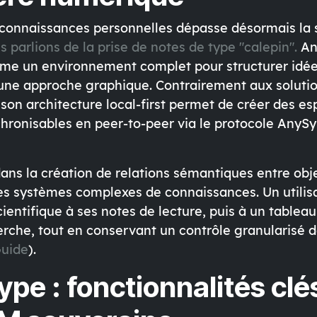
 connaissances personnelles dépasse désormais la 
s parlions de la prise de notes de type "calepin".
An
me un environnement complet pour structurer idée
 une approche graphique. Contrairement aux soluti
, son architecture local-first permet de créer des es
chronisables en peer-to-peer via le protocole AnySy
 dans la création de relations sémantiques entre ob
s systèmes complexes de connaissances. Un utilisa
 scientifique à ses notes de lecture, puis à un table
rche, tout en conservant un contrôle granularisé 
uide
).
ype : fonctionnalités clé