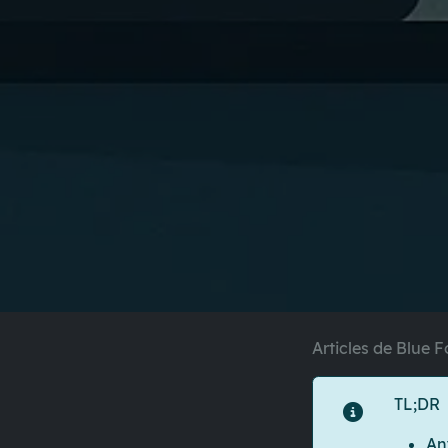
Articles de Blue F
TL;DR
An