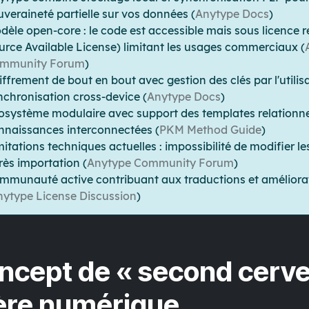
uveraineté partielle sur vos données (
Anytype Docs
)
dèle open-core
: le code est accessible mais sous licence r
urce Available License) limitant les usages commerciaux (
mmunity Forum
)
iffrement de bout en bout
avec gestion des clés par l'utili
nchronisation cross-device (
Anytype Docs
)
osystème modulaire
avec support des templates relationne
nnaissances interconnectées (
PKM Method Guide
)
mitations techniques actuelles
: impossibilité de modifier l
rès importation (
Anytype Community Forum
)
mmunauté active
contribuant aux traductions et améliora
nytype License Discussion
)
oncept de « second cerv
'ère numérique