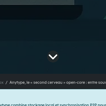
ox
Anytype, le « second cerveau » open-core : entre souverain
ytype combine stockage local et synchronisation P2P
pour