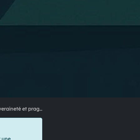
eté et pragmatisme
 une