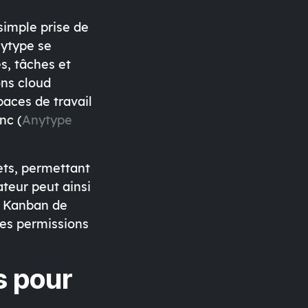
simple prise de
ytype se
s, tâches et
ons cloud
paces de travail
nc (
Anytype
jets, permettant
teur peut ainsi
au Kanban de
des permissions
s pour